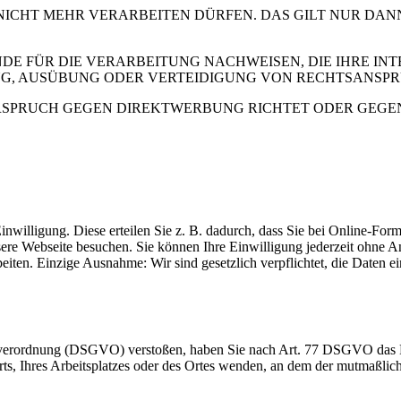
 NICHT MEHR VERARBEITEN DÜRFEN. DAS GILT NUR DAN
 FÜR DIE VERARBEITUNG NACHWEISEN, DIE IHRE INTE
G, AUSÜBUNG ODER VERTEIDIGUNG VON RECHTSANSP
RSPRUCH GEGEN DIREKTWERBUNG RICHTET ODER GEGEN E
inwilligung. Diese erteilen Sie z. B. dadurch, dass Sie bei Online-Fo
sere Webseite besuchen. Sie können Ihre Einwilligung jederzeit ohn
beiten. Einzige Ausnahme: Wir sind gesetzlich verpflichtet, die Daten
dverordnung (DSGVO) verstoßen, haben Sie nach Art. 77 DSGVO das Re
orts, Ihres Arbeitsplatzes oder des Ortes wenden, an dem der mutmaßli